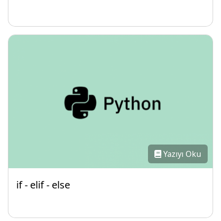
Yazıyı Oku
if - elif - else